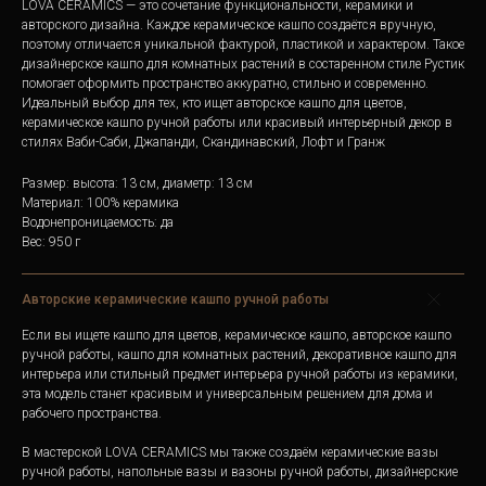
LOVA CERAMICS — это сочетание функциональности, керамики и
авторского дизайна. Каждое керамическое кашпо создаётся вручную,
поэтому отличается уникальной фактурой, пластикой и характером. Такое
дизайнерское кашпо для комнатных растений в состаренном стиле Рустик
помогает оформить пространство аккуратно, стильно и современно.
Идеальный выбор для тех, кто ищет авторское кашпо для цветов,
керамическое кашпо ручной работы или красивый интерьерный декор в
стилях Ваби-Саби, Джапанди, Скандинавский, Лофт и Гранж
Размер: высота: 13 см, диаметр: 13 см
Материал: 100% керамика
Водонепроницаемость: да
Вес: 950 г
Авторские керамические кашпо ручной работы
Если вы ищете кашпо для цветов, керамическое кашпо, авторское кашпо
ручной работы, кашпо для комнатных растений, декоративное кашпо для
интерьера или стильный предмет интерьера ручной работы из керамики,
эта модель станет красивым и универсальным решением для дома и
рабочего пространства.
В мастерской LOVA CERAMICS мы также создаём керамические вазы
ручной работы, напольные вазы и вазоны ручной работы, дизайнерские