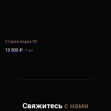
Старая лодка 09
Ст
13 500
₽
9 
/
1 шт
Свяжитесь
с нами