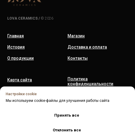
LOVA CERAMICS /
© 2026
Главная
Магазин
История
Доставка и оплата
О продукции
Контакты
Политика
Карта сайта
конфиденциальности
Гарантия и возврат
Публичная оферта
Настройки cookie
Мы используем cookie-файлы для улучшения работы сайта
Реквизиты
Cookies
Принять все
Отклонить все