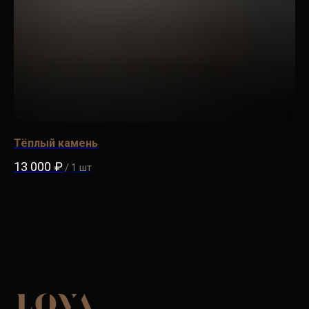
Тёплый камень
Ст
13 000
₽
15
/
1 шт