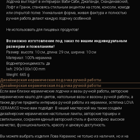
лодочка выглядит в интерьерах Ваби-Саби, Джапанди, Скандинавский,
Лофт и Гранж, становясь стильным акцентом на столе, консоли, комоде
или открытой полке. Уникальная форма, живая фактура и полностью
ручная работа делают каждую лодочку особенной.
Не использовать для пищевых продуктов!
Возможно изготовление под заказ по вашим индивидуальным
размерам и пожеланиям!
Размер: высота: 10 см, длина: 29 см, ширина: 10 см
Материал: 100% керамика
Водонепроницаемость: да
lwh: 290x100x100 mm
Weight: 665 g
Дизайнерская керамическая лодочка ручной работы
Дизайнерская керамическая лодочка ручной работы
Если вам близки керамические лодочки и вазы ручной работы, авторские
керамические кашпо для цветов, напольные вазы и вазоны ручной работы, а
также другие предметы интерьера ручной работы из керамики, эстетика LOVA
CERAMICS точно вам подойдёт. В нашей мастерской мы также создаём
дизайнерские керамические настольные лампы, авторские торшеры и
светильники, сохраняя единый авторский стиль и философию: высокое
качество, функциональность, красоту и ценовую доступность.
Вы можете выбрать изделия Лова Керамикс не только из наличия, но и на