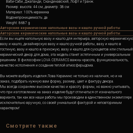
Ваби-Саби, Джапанди, Скандинавский, Лофт и Гранж.
Размер: высота: 44 см, диаметр: 38 см
Материал: 100% керамика
Водонепроницаемость: да
Weight: 8687 g
Авторские керамические напольные вазы и кашпо ручной работы
Авторские керамические напольные вазы и кашпо ручной работы
Если вы ищете напольную вазу и кашпо для интерьера, авторскую керамическую
вазу и кашпо, дизайнерскую вазу и кашпо ручной работы, вазу и кашпо в
гостиную, вазу и кашпо в прихожую, вазу и кашпо для сухоцветов или стильный
керамический декор для дома, эта модель станет эстетичным и универсальным
решением. В философии LOVA CERAMICS важны красота, функциональность,
качество исполнения и создание теплой атмосферыдома.
Вы можете выбрать изделия Лова Керамикс не только из наличия, но и на
заказ, подобрать нужную вам форму, размер, цвет и фактуру декора.
Мы всегда сохраняем высокое качество и красоту формы, но важно учитывать,
что при изготовлении на заказ изделие будут отличаться от изначального
варианта, так как все наши работы мы производим в единственном экземпляре
исключительно вручную, со своей уникальной фактурой и неповторимым
характером!
Смотрите также