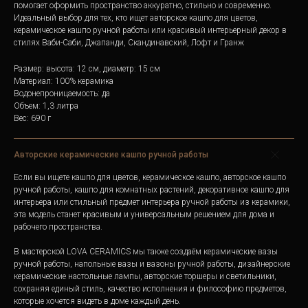
помогает оформить пространство аккуратно, стильно и современно.
Идеальный выбор для тех, кто ищет авторское кашпо для цветов,
керамическое кашпо ручной работы или красивый интерьерный декор в
стилях Ваби-Саби, Джапанди, Скандинавский, Лофт и Гранж
Размер: высота: 12 см, диаметр: 15 см
Материал: 100% керамика
Водонепроницаемость: да
Объем: 1,3 литра
Вес: 690 г
Авторские керамические кашпо ручной работы
Если вы ищете кашпо для цветов, керамическое кашпо, авторское кашпо
ручной работы, кашпо для комнатных растений, декоративное кашпо для
интерьера или стильный предмет интерьера ручной работы из керамики,
эта модель станет красивым и универсальным решением для дома и
рабочего пространства.
В мастерской LOVA CERAMICS мы также создаём керамические вазы
ручной работы, напольные вазы и вазоны ручной работы, дизайнерские
керамические настольные лампы, авторские торшеры и светильники,
сохраняя единый стиль, качество исполнения и философию предметов,
которые хочется видеть в доме каждый день.