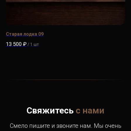
Старая лодка 09
Че
13 500
₽
7 
/
1 шт
Свяжитесь
с нами
Смело пишите и звоните нам. Мы очень