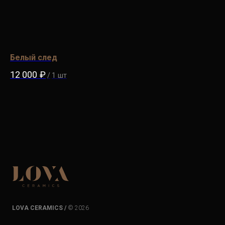
Белый след
Лу
12 000
₽
18
/
1 шт
LOVA CERAMICS /
© 2026