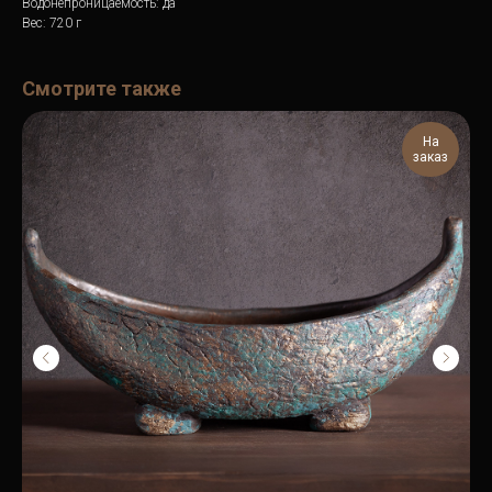
Водонепроницаемость: да
Вес: 720 г
Смотрите также
На
заказ