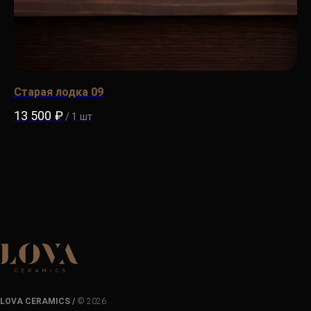
Старая лодка 09
Ст
13 500
₽
9 
/
1 шт
LOVA CERAMICS /
© 2026