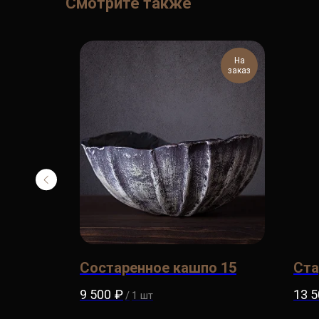
Смотрите также
На
На
заказ
заказ
Состаренное кашпо 15
Ста
9 500
₽
13 5
/
1 шт