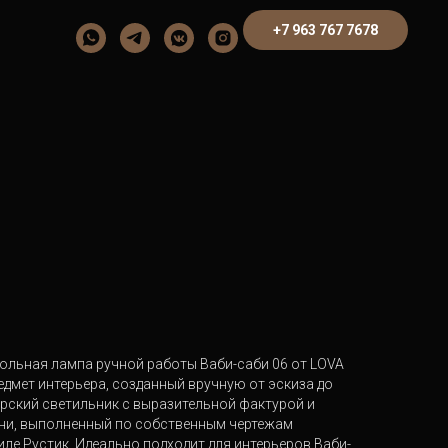
+7 963 767 7678
ольная лампа ручной работы Ваби-саби 06 от LOVA
дмет интерьера, созданный вручную от эскиза до
ерский светильник с выразительной фактурой и
ни, выполненный по собственным чертежам
ле Рустик. Идеально подходит для интерьеров Ваби-