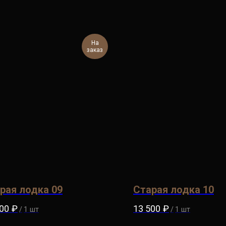
На
заказ
рая лодка 09
Старая лодка 10
00
₽
13 500
₽
/
1 шт
/
1 шт