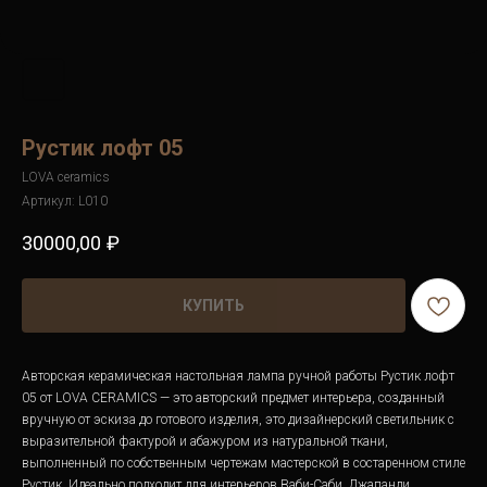
Рустик лофт 05
LOVA ceramics
Артикул:
L010
30000,00
₽
КУПИТЬ
Авторская керамическая настольная лампа ручной работы Рустик лофт
05 от LOVA CERAMICS — это авторский предмет интерьера, созданный
вручную от эскиза до готового изделия, это дизайнерский светильник с
выразительной фактурой и абажуром из натуральной ткани,
выполненный по собственным чертежам мастерской в состаренном стиле
Рустик. Идеально подходит для интерьеров Ваби-Саби, Джапанди,