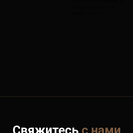
Водонепроницаемость: да
Элементы декора: нет
Weight: 2920 g
Свяжитесь
с нами