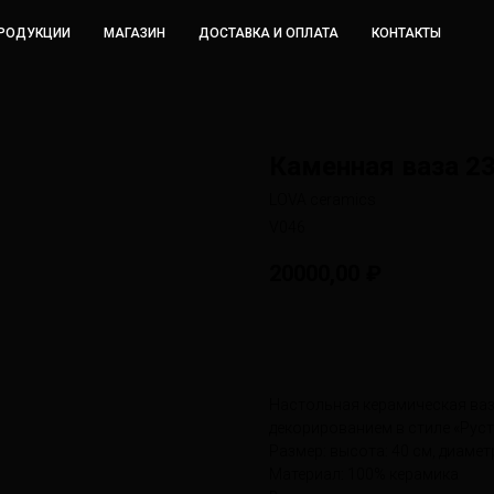
ПРОДУКЦИИ
МАГАЗИН
ДОСТАВКА И ОПЛАТА
КОНТАКТЫ
Каменная ваза 2
LOVA ceramics
V046
20000,00
₽
КУПИТЬ
Настольная керамическая ва
декорированием в стиле «Руст
Размер: высота: 40 см, диамет
Материал: 100% керамика