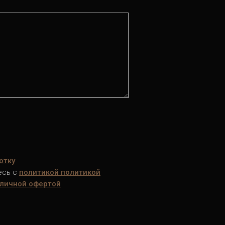
отку
есь c
политикой
политикой
личной офертой