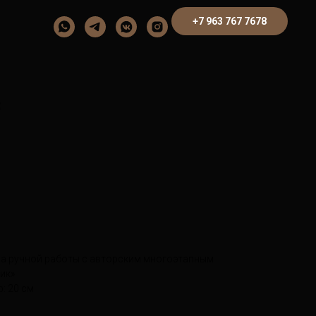
+7 963 767 7678
3
за ручной работы с авторским многоэтапным
ик»
р: 20 см